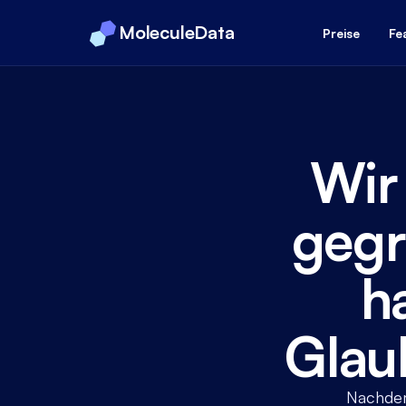
MoleculeData
Preise
Fe
Wir
gegr
h
Glau
Nachdem