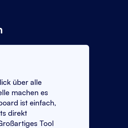
n
ick über alle
elle machen es
oard ist einfach,
ts direkt
Großartiges Tool