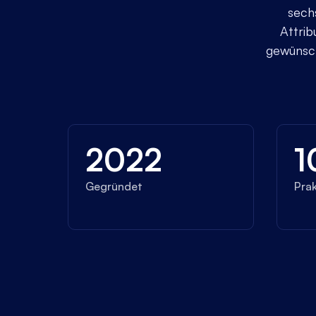
sech
Attrib
gewünsch
2022
1
Gegründet
Prak