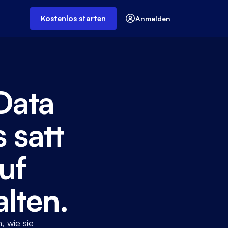
Kostenlos starten
Anmelden
Data
 satt
uf
lten.
 wie sie