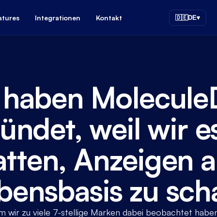
atures
Integrationen
Kontakt
🇩🇪
DE
▾
 haben Molecule
ündet, weil wir es
atten, Anzeigen a
bensbasis zu scha
 wir zu viele 7-stellige Marken dabei beobachtet haben,